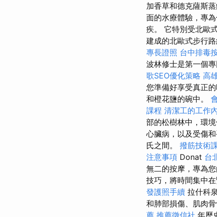
加香草和德克薩斯
面的水療體驗，專為
疾。 它特別受北歐
建成的北歐式步行
專長證照
台中排毒
波林修士是第一個
歌SEO優化策略
高
您準備好享受真正
和橙花鹽的碗中。
課程
清潔工的工作
部的松樹林中，環境
心臟病，以及受傷
氏之間。
撥筋技術
注意事項
Donat
台
無二的按摩，專為
技巧，將時間集中在
發護照手續
拉什科泉
和肺部損傷、肌肉骨
薦
推薦徵信社
年歷