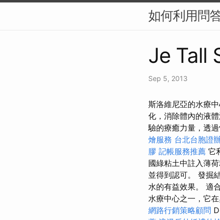
如何利用問答
Je Tall
Sep 5, 2013
斯洛維尼亞的水療中
化，消除體內的液
驗的療癒力量，透過
燴服務
台北台胞證
膠
記帳服務推薦
它
國綠粘土中註入薄荷
並得到認可。 發掘
水的有益效果。 適
水療中心之一，它在
網路行銷策略顧問
D