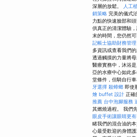
深層的放鬆。
人工
銷策略
完美的儀式治
力點的快速臉部和
供真正的清潔體驗，
末的時間，您仍然可
記帳士協助財務管理
多資訊或查看我們
透過觸摸的力量將母
醫療實務中，沐浴
亞的水療中心如此
堂條件，但騎自行車
牙選擇
殺蟑螂
即使
燴 buffet 設計
正確
推薦
台中泡腳服務
其燃燒過程。 我們
眼皮手術讓眼睛更有
睹我們的混合油的本
心最受歡迎的身體