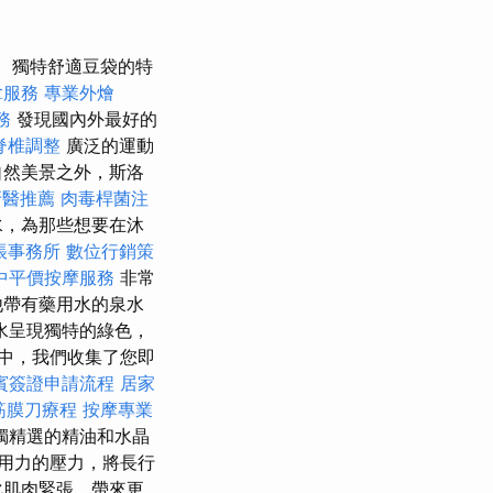
獨特舒適豆袋的特
拿服務
專業外燴
務
發現國內外最好的
脊椎調整
廣泛的運動
自然美景之外，斯洛
牙醫推薦
肉毒桿菌注
水，為那些想要在沐
帳事務所
數位行銷策
中平價按摩服務
非常
他帶有藥用水的泉水
水呈現獨特的綠色，
中，我們收集了您即
賓簽證申請流程
居家
筋膜刀療程
按摩專業
獨精選的精油和水晶
用力的壓力，將長行
化肌肉緊張，帶來更