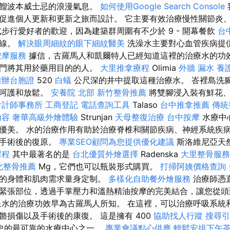
蒸餾波本威士忌的浪漫氣息。
如何使用Google Search Console
促進個人更新和更新之旅而設計。 它主要有效治療慢性關節炎
式步行愛好者的歡迎，因為建築群周圍有不少於 9 - 開幕餐飲
台
路線。
解決眼周細紋的眼下細紋醫美
洗澡水主要對心血管疾病提
按摩服務
據信，古羅馬人和凱爾特人已經知道這裡的治療水的功
專門將其用於藥用目的的人。
大里推拿療程
Olimia
外牆 漏水
養
雄辦台胞證
520
白蟻
公尺深的井中提取這種治療水。 峇裡島洗
的呵護和放鬆。
安養院 北部
新竹整骨推薦
將雙腳浸入裝有鮮花、
會計師事務所
工商登記
電話查詢工具
Talaso
台中推拿推薦
傳統
內容
奢華高級外燴體驗
Strunjan
天母整復治療
台中按摩
水療中
優美。 水的治療作用有助於治療脊椎和關節疾病、神經系統疾
和手術後的復原。
專業SEO顧問為您提供優化建議
斯洛維尼亞天
課程
其中最著名的是
台北優質外燴選擇
Radenska
大里整骨服務
北整骨推薦
Mg，它們也可以瓶裝形式購買。
打掃阿姨價格查詢
您的身體和肌肉需求量身定制。
多樣化自助餐外燴服務
治療師憑
緊張部位，透過手掌壓力和溫熱精油按摩的完美結合，讓您從
水的治療功效早為古羅馬人所知。 在這裡，可以治療呼吸系統
骼損傷以及手術後的康復。 這是擁有 400
協助找人行蹤
搜尋引
史的最可靠的水療中心之一。
專業會議點心供應
輕鬆安排下午