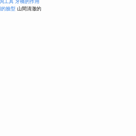
詢工具
牙橋的作用
例的臉型
山間清澈的