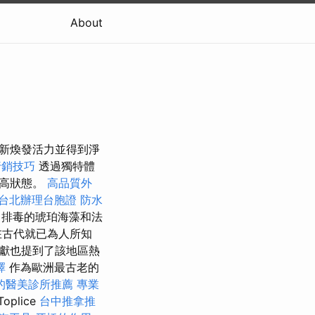
About
重新煥發活力並得到淨
行銷技巧
透過獨特體
崇高狀態。
高品質外
台北辦理台胞證
防水
排毒的琥珀海藻和法
在古代就已為人所知
文獻也提到了該地區熱
擇
作為歐洲最古老的
的醫美診所推薦
專業
Toplice
台中推拿推