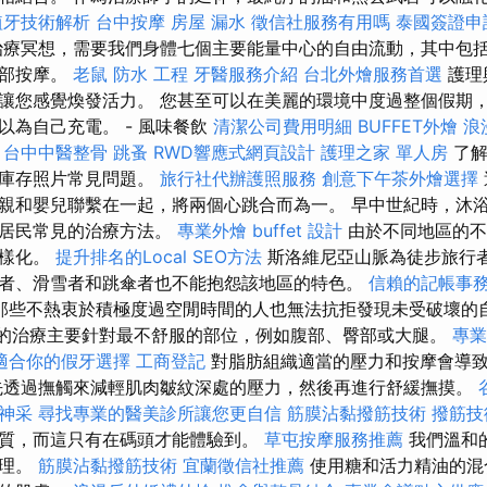
植牙技術解析
台中按摩
房屋 漏水
徵信社服務有用嗎
泰國簽證申
療冥想，需要我們身體七個主要能量中心的自由流動，其中包
頭部按摩。
老鼠
防水 工程
牙醫服務介紹
台北外燴服務首選
護理
讓您感覺煥發活力。 您甚至可以在美麗的環境中度過整個假期
以為自己充電。 - 風味餐飲
清潔公司費用明細
BUFFET外燴
浪
台中中醫整骨
跳蚤
RWD響應式網頁設計
護理之家 單人房
了解
的庫存照片常見問題。
旅行社代辦護照服務
創意下午茶外燴選擇
親和嬰兒聯繫在一起，將兩個心跳合而為一。 早中世紀時，沐
是居民常見的治療方法。
專業外燴 buffet 設計
由於不同地區的不
多樣化。
提升排名的Local SEO方法
斯洛維尼亞山脈為徒步旅行
者、滑雪者和跳傘者也不能抱怨該地區的特色。
信賴的記帳事
那些不熱衷於積極度過空閒時間的人也無法抗拒發現未受破壞的
的治療主要針對最不舒服的部位，例如腹部、臀部或大腿。
專業
適合你的假牙選擇
工商登記
對脂肪組織適當的壓力和按摩會導
先透過撫觸來減輕肌肉皺紋深處的壓力，然後再進行舒緩撫摸。
神采
尋找專業的醫美診所讓您更自信
筋膜沾黏撥筋技術
撥筋技
質，而這只有在碼頭才能體驗到。
草屯按摩服務推薦
我們溫和
護理。
筋膜沾黏撥筋技術
宜蘭徵信社推薦
使用糖和活力精油的混