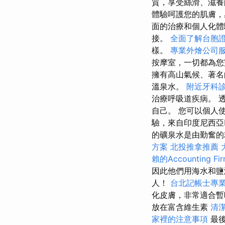
質，享受絲滑、滋
體驗呵護您的肌膚，
面的治療和個人化
接。
全面了解台胞
樣。
專業外燴公司
按摩室，一切都為
擁有高山氣候、著
溫泉水。
附近牙科
治療呼吸道疾病。 
自己。 您可以個人
驗，來自印度尼西亞
的礦泉水是由勤奮的
方案
北投推拿推薦
賴的Accounting Fi
因此他們用海水和鹽
人！
台北記帳士專
化皮膚，非常適合
放在富含維生素
清
家裡的注意事項
最後