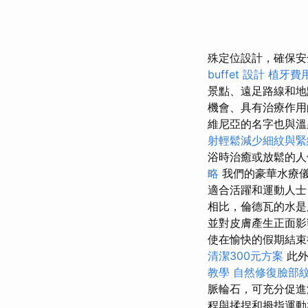
殊定位設計，確保安
buffet 設計
植牙費
景點、遠足路線和
機會、具有治療作用
維尼亞的名字也與
射輕鬆減少細紋與緊
浴時治癒或放鬆的
略
我們的豪華水療
適合活躍和運動人士
相比，倫德瓦的水
並對皮膚產生正面
使在愉快的假期結束
清潔300元方案
此外
教學
自然修復臉部
脈輪石，可充分促
程與揉捏和拇指運動