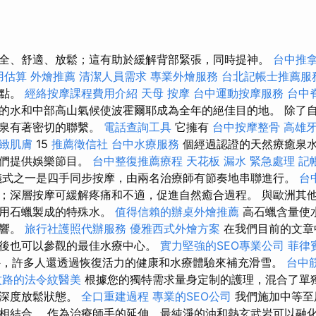
全、舒適、放鬆；這有助於緩解背部緊張，同時提神。
台中推
用估算
外燴推薦
清潔人員需求
專業外燴服務
台北記帳士推薦服
地點。
經絡按摩課程費用介紹
天母 按摩
台中運動按摩服務
台中
的水和中部高山氣候使波霍爾耶成為全年的絕佳目的地。 除了
溫泉有著密切的聯繫。
電話查詢工具
它擁有
台中按摩整骨
高雄
緻肌膚
15
推薦徵信社
台中水療服務
個經過認證的天然療癒泉
人們提供娛樂節目。
台中整復推薦療程
天花板 漏水 緊急處理
記
儀式之一是四手同步按摩，由兩名治療師有節奏地串聯進行。
台
；深層按摩可緩解疼痛和不適，促進自然癒合過程。 與歐洲其
是用石蠟製成的特殊水。
值得信賴的辦桌外燴推薦
高石蠟含量使
影響。
旅行社護照代辦服務
優雅西式外燴方案
在我們目前的文章
後也可以參觀的最佳水療中心。
實力堅強的SEO專業公司
菲律
，許多人還透過恢復活力的健康和水療體驗來補充滑雪。
台中
紋路的法令紋醫美
根據您的獨特需求量身定制的護理，混合了單
進深度放鬆狀態。
全口重建過程
專業的SEO公司
我們施加中等至
相結合。 作為治療師手的延伸，最純淨的油和熱玄武岩可以融