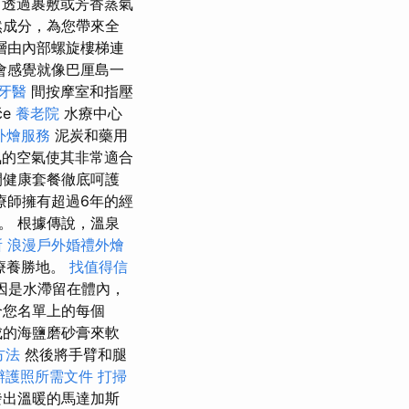
透過裹敷或芳香蒸氣
然成分，為您帶來全
層由內部螺旋樓梯連
會感覺就像巴厘島一
牙醫
間按摩室和指壓
če
養老院
水療中心
外燴服務
泥炭和藥用
氧的空氣使其非常適合
間健康套餐徹底呵護
療師擁有超過6年的經
。 根據傳說，溫泉
所
浪漫戶外婚禮外燴
療養勝地。
找值得信
因是水滯留在體內，
合您名單上的每個
成的海鹽磨砂膏來軟
方法
然後將手臂和腿
辦護照所需文件
打掃
發出溫暖的馬達加斯