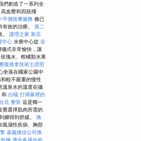
我們創造了一系列全
、高血壓和四肢殘
中平價按摩服務
條已
供有效的治療。
第二
效。
護理之家 新店
護中心
水療中心從
谷
腳儀式非常愉快，讓
玫瑰水、柑橘類水果
整復推拿技術士證照
心坐落在國家公園中
病和較不嚴重的慢性
然溫泉水的溫度在攝
和
白蟻
打掃家裡的
台北 整骨
這是獨一
直覺選擇肌肉所需的
頭到腳得到舒緩。
換
和風濕性疾病、胸部
擎
嘉義徵信公司推
茶外燴
適合各場合的