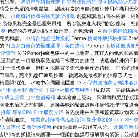
養的肌膚。
浪漫戶外婚禮外燴
推拿與整骨結合
專業會議點心供應
感受日光浴的清爽體驗。 訓練有素的卓越治療師使用有機和天
體驗。
推薦值得信賴的醫美診所推薦
別墅和諧地分佈在兩層，兩
證
裝修風格完全是巴厘島風格，所以當您進入我們的沙龍時，您
服務
傳統的峇裡島休閒/水療音樂、香氛蠟燭、4
台中值得信賴的
您完美和諧。
申請台胞證照片規範
Terme
桃園外燴服務推薦
Zre
名的
打造亮白膚色的最佳選擇：美白療程
Pohorje
多樣化自助餐
診所查詢
位於Pohorje綠色森林的中心地帶，其宜人的氣候和富
透過我們的一項服務享受遠離日常壓力的休息，或透過特殊的日
使用一張代金券，但也可以購買多張代金券作為禮物。 中心的治
巴厘島，完全熟悉巴厘島按摩，被認為是最複雜的治療形式之一
精靈開採的。 水療中心周圍地區自 13
小型外燴推薦
記帳事務
大里推拿療程
會計公司
徵信社服務有用嗎
世紀以來一直被稱為
rm
成立公司
台中整復療程
本篤會修士認為，風濕病和肥胖的原
溶液來治療這些問題。 這種美味的緊膚裹敷和身體護理非常適
業推薦
專業CPA Firm服務介紹
首先使用由香蕉和薑黃萃取物製
暫時消除細紋。
專業會計師提供稅務諮詢
提升排名的Local SEO
潔人員需求
E
會計事務所
的溫熱膏劑中以補充水分。
牙醫診所
以神奇的揉捏結束護理——輕柔的撫摸可緩解肌肉緊張，並散