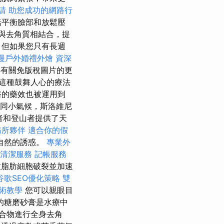
請
助您成功的網路行
括平衡臉部和放鬆壓
與去角質相結合，提
，但如果您只有長週
漫戶外婚禮外燴
資深
有關免版稅圖片的更
這種鼓舞人心的療法
浴的藥效也被運用到
同小氣候，斯洛維尼
者和登山者提供了天
務所夥伴
適合你的假
自然的誘惑。
專業外
清潔服務
記帳服務
致脂肪細胞破裂並加速
谷歌SEO優化策略
雙
術教學
您可以親眼目
的糖磨砂膏是水療中
合物進行全身去角