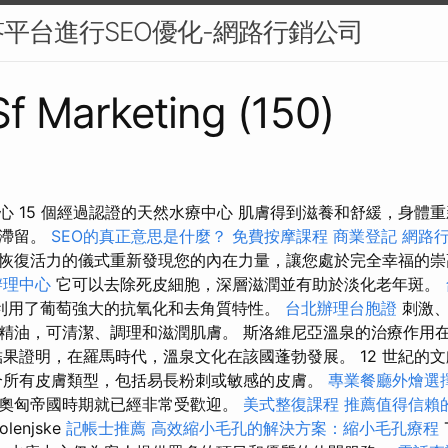
平台進行SEO優化-網路行銷公司
 Sf Marketing (150)
心 15 個經過認證的天然水療中心 肌膚得到滋養和舒緩，身體
體滯留。
SEO的真正意思是什麼？
免費按摩課程
商業登記
網路
恢復活力的儀式重新發現您的內在力量，讓您處於完全幸福的
辦理中心
它可以去除死皮細胞，深層滋潤並有助於淡化老年斑。
利用了葡萄強大的抗氧化和去角質特性。
台北辦理台胞證
刺激、
精油，可清潔、調理和滋潤肌膚。 斯洛維尼亞溫泉的治療作用
結果證明，在羅馬時代，溫泉文化在該國蓬勃發展。 12 世紀的
合所有皮膚類型，包括易長粉刺或敏感的皮膚。
專業餐廳外燴選
奧匈帝國時期就已經非常受歡迎。
美式整復課程
推薦值得信賴
olenjske
記帳士推薦
高效縮小毛孔的解決方案：縮小毛孔療程