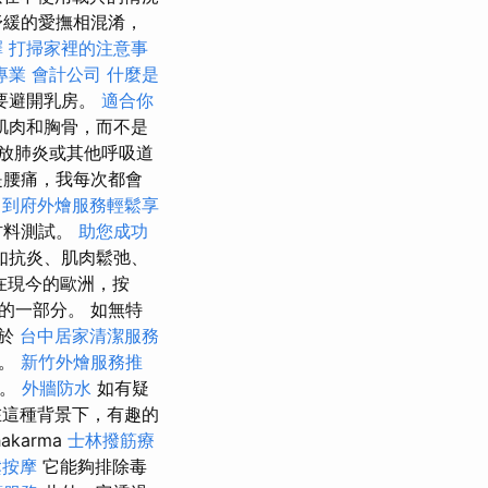
舒緩的愛撫相混淆，
擇
打掃家裡的注意事
專業
會計公司
什麼是
要避開乳房。
適合你
肌肉和胸骨，而不是
放肺炎或其他呼吸道
是腰痛，我每次都會
到府外燴服務輕鬆享
材料測試。
助您成功
如抗炎、肌肉鬆弛、
在現今的歐洲，按
的一部分。 如無特
於
台中居家清潔服務
帶。
新竹外燴服務推
疇。
外牆防水
如有疑
這種背景下，有趣的
karma
士林撥筋療
鬆按摩
它能夠排除毒