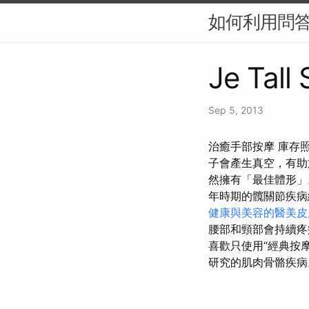
如何利用問答
Je Tall 
Sep 5, 2013
治癒手部按摩 庫存
子會產生真空，有助
然擁有「最佳體形」
年時期的髖關節疾
健康與美容的醫美皮
腰部和頸部會持續疼
喜歡只使用“經典按
研究的肌肉骨骼疾病