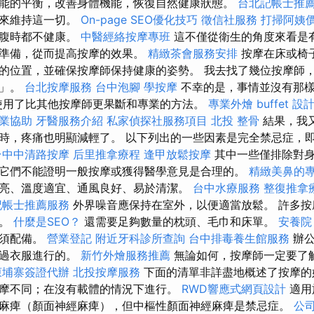
能的平衡，改善身體機能，恢復自然健康狀態。
台北記帳士推
變來維持這一切。
On-page SEO優化技巧
徵信社服務
打掃阿姨
飽腹時都不健康。
中醫經絡按摩專班
這不僅從衛生的角度來看是
好準備，從而提高按摩的效果。
精緻茶會服務安排
按摩在床或椅
的位置，並確保按摩師保持健康的姿勢。 我去找了幾位按摩師
題」。
台北按摩服務
台中泡腳
學按摩
不幸的是，事情並沒有那樣
，他使用了比其他按摩師更果斷和專業的方法。
專業外燴 buffet 設
業協助
牙醫服務介紹
私家偵探社服務項目
北投 整骨
結果，我
時，疼痛也明顯減輕了。 以下列出的一些因素是完全禁忌症，
台中中清路按摩
后里推拿療程
逢甲放鬆按摩
其中一些僅排除對
它們不能證明一般按摩或獲得醫學意見是合理的。
精緻美鼻的
亮、溫度適宜、通風良好、易於清潔。
台中水療服務
整復推拿
記帳士推薦服務
外界噪音應保持在室外，以便適當放鬆。 許多按
果。
什麼是SEO？
還需要足夠數量的枕頭、毛巾和床單。
安養院
必須配備。
營業登記
附近牙科診所查詢
台中排毒養生館服務
辦
透過衣服進行的。
新竹外燴服務推薦
無論如何，按摩師一定要了
柬埔寨簽證代辦
北投按摩服務
下面的清單非詳盡地概述了按摩的
摩不同；在沒有載體的情況下進行。
RWD響應式網頁設計
適用
麻痺（顏面神經麻痺），但中樞性顏面神經麻痺是禁忌症。
公