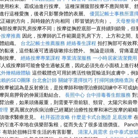
使用粉末、霜或油進行按摩。 這種深層腹部按摩不應與簡單、
進行這種愛撫，後者只影響身體的表層。
優質記帳士事務所選
記正確的方向，與時鐘的方向相同（即冒號的方向）。
天母整骨
胸部按摩與乳房按摩不同；按摩從胸腔底部一直持續到鎖骨，但
身按摩推薦
因此，按摩師的工作範圍是乳房下方、上方和之間、
腺體組織。
台北記帳士推薦服務
經絡養生課程
拍打胸部可有效釋
的黏液，這些黏液可透過咳嗽排出體外。 無論是頭痛、背痛還
定制按摩。
經絡按摩專業課程
專業清潔服務
一小時居家清潔費用
人或按摩師可能會發生過敏反應，因此必須先在小面積上進行
式外燴精緻體驗
這些載體也可用於將活性物質輸送到皮膚中，例
賴的SEO團隊
台北會計師
關鍵字選擇技巧
打掃阿姨價格查詢
按摩被認為是反射療法，是按摩師和物理治療師訓練中不可或缺
按摩與肩胛骨的伸展活動結合。
長照中心
台中排毒養生館服務
對
手臂治療，如果頭痛嚴重，則需要平滑前額、頸背、太陽穴和肩
案管理
更高層次的疾病治療已經屬於治療性按摩和淋巴按摩的範
必須徵求醫療意見。
杜拜簽證攻略
什麼是卡式台胞證
足底按摩
在
引進不幸地在俱樂部紮根，從而失去了很多道德價值。 Pancha
容
有助於扭轉日常生活的有害影響。
清潔人員需求
台中泰式放