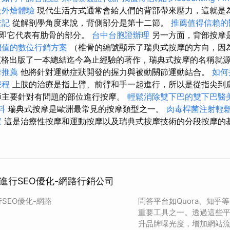
級外燴體驗
現代生活方式通常會給人們的背部帶來壓力，這就是
登記
從解剖學角度來說，背側部分是第十二節。
推薦值得信賴的
，即它代表有肋骨的部分。
台中台胞證辦理
另一方面，背部按摩
價值的數位行銷方案
（椎骨的編號顯示了瑞典式按摩的方向，因
梅茲格出版了一本總結迄今為止經驗的著作，瑞典式按摩的名稱就
摩推薦
他將針對運動症狀開發的握力與被動關節運動結合。
如何
療程
上肢的治療是指上臂、前臂和手一起進行，所以是從指尖到
師主要針對有問題的部位進行按摩。
輕鬆消除雙下巴的雙下巴醫
料
瑞典式按摩是歐洲最常見的按摩類型之一。
肉毒桿菌注射輕
家
這是治療性按摩和運動按摩以及瑞典式按摩技術的分段按摩的
進行SEO優化-網路行銷公司
SEO優化-網路
問答平台如Quora、知乎
重要工具之一。透過這些
升品牌曝光度，增加網站