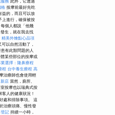
薦服務
此外，它透過
價格
按摩前最好先吃
有益的，而且可以放
子上進行，確保被按
，每個人都說「他幾
發生，就在我去找
計
精美外燴點心品項
又可以自然活動了，
即患有此類問題的人
身體某些部位的按摩或
專業選擇：隆鼻療程
療程
台中養生療程
高
摩治療師也會使用輕
 新店
當然，廁所、
公室按摩也以瑞典式按
解客人的健康狀況！
好處和排除事項。 這
於治療頭痛、慢性發
司登記
持續一小時，