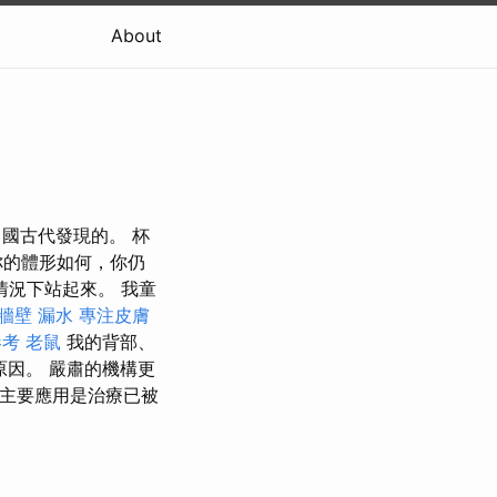
About
中國古代發現的。 杯
你的體形如何，你仍
情況下站起來。 我童
牆壁 漏水
專注皮膚
參考
老鼠
我的背部、
原因。 嚴肅的機構更
其主要應用是治療已被