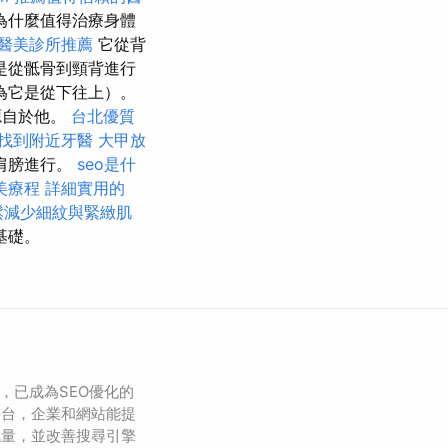
為什麼值得治療身體
醫美診所推薦
它從背
是從骶骨到頸背進行
為它是從下往上）。
源自於他。
台北優質
找到附近牙醫
大甲放
肩膀進行。
seo是什
美療程
詳細實用的
鬆減少細紋與緊緻肌
基礎。
等，已成為SEO優化的
平台，企業和網站能提
流量，並改善搜尋引擎