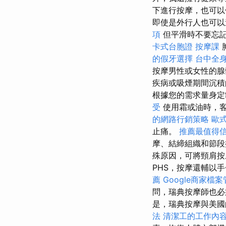
下進行按摩，也可以
即使是外行人也可以
項
但平滑時不要忘
卡式台胞證
按摩課
的假牙選擇
台中全
按摩男性或女性的
疾病或吸煙期間沉積
根據您的需求量身
受
使用霜或油時，客
的網路行銷策略
歐
止痛。
推薦最值得信
摩、結締組織和節段
殊原因，可將頸肩
PHS，按摩還輔以
薦
Google商家檔
問，瑞典按摩師也
是，瑞典按摩與美國的
法
清潔工的工作內