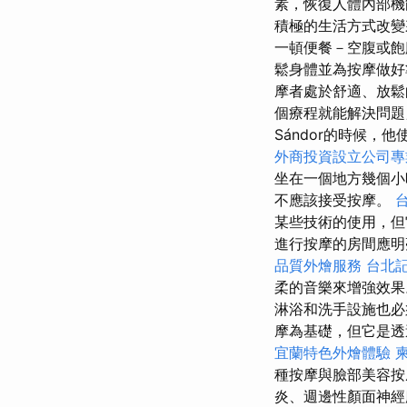
素，恢復人體內部機
積極的生活方式改
一頓便餐－空腹或
鬆身體並為按摩做
摩者處於舒適、放鬆
個療程就能解決問
Sándor的時候
外商投資設立公司專
坐在一個地方幾個小
不應該接受按摩。
某些技術的使用，但
進行按摩的房間應明
品質外燴服務
台北
柔的音樂來增強效
淋浴和洗手設施也
摩為基礎，但它是
宜蘭特色外燴體驗
種按摩與臉部美容按
炎、週邊性顏面神經