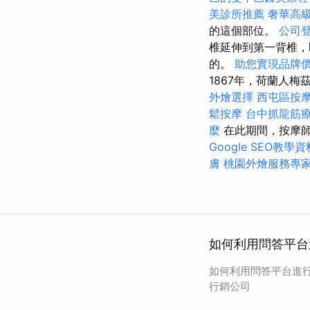
美診所推薦
奢華高
的這個部位。
公司
椎延伸到第一背椎
的。
助您實現品牌
1867年，荷蘭人
外燴選擇
西屯區按
鬆按摩
台中抓龍筋
麼
在此期間，按摩
Google SEO教學資
膚
桃園外燴服務專
如何利用問答平台
如何利用問答平台進行
行銷公司