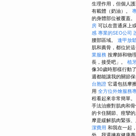
生理作用，但個人
有載體（奶油）。
的身體部位被覆蓋。
房
可以在普通床上
感
專業的SEO公司
腰部區域。
逢甲放
肌和薦骨，都位於這
業服務
按摩師和物
長，接受吧」。
植
像30歲時那樣行動
週都能讓我的關節保
台胞證
它還包括摩
用
全方位外燴服務
程看起來非常簡單
手法治療對肌肉和
的卡住關節、痙攣
摩是緩解肌肉緊張、
潔費用
和我在一起
外，我還擁有健康