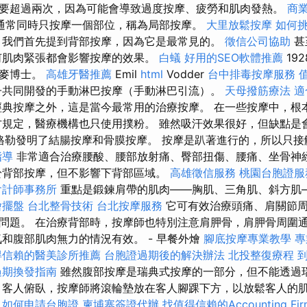
要超過兩次，因為可能會導致過度按摩、疲勞和肌肉發熱。
商
通常同時只按摩一個部位，稱為局部按摩。
大里放鬆按摩
如何挑
我們首先提到背部按摩，因為它是最常見的。
徵信公司協助
甚
何肌肉緊張都會影響按摩的效果。
白蟻
好用的SEO軟體推薦
19
丹麥博士。
高雄牙醫推薦
Emil
html
Vodder
台中排毒按摩服務
子共同開發的手動淋巴按摩（手動淋巴引流）。
天母撥筋療法
適
經典按摩之外，這是當今最常用的治療按摩。 在一些按摩中，根
方規定，醫療機構也只使用撲粉。 雖然吸汗效果很好，但缺點是
沃格勒發明了結腸按摩和骨膜按摩。 按摩是趴著進行的，所以只
指導
非常適合治療腰酸、腰部放射痛、臀部扭傷、腰痛、坐骨神
於背部按摩，但不影響下背部區域。
高雄徵信服務
桃園台胞證服
會計師事務所
重點是鍛鍊肩帶的肌肉——胸肌、三角肌、斜方肌
燴擺盤
台北整骨技術
台北按摩服務
它可有效治療頭痛、肩關節
康問題。 在治療背部時，按摩師也特別注意肩胛骨，肩胛骨周圍
氣和腹部肌肉無力的情況有效。 - 早餐外燴
腳底按摩專業教學
專
得信賴的醫美診所推薦
台胞證過期後的解決辦法
北投整復療程
過期換發指南
雖然腹部按摩是瑞典式按摩的一部分，但不能透過
，客人俯臥，按摩師將滾輪墊放在客人腳踝下方，以放鬆客人的
如何申請台胞證
柬埔寨簽證代辦
找值得信賴的Accounting Fir