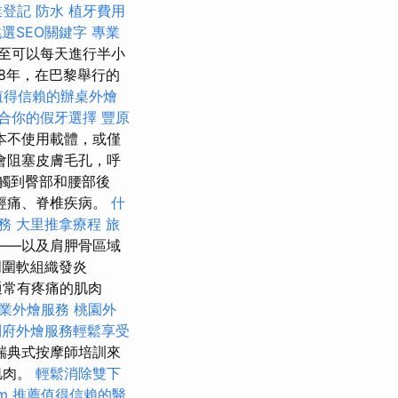
業登記
防水
植牙費用
選SEO關鍵字
專業
至可以每天進行半小
28年，在巴黎舉行的
值得信賴的辦桌外燴
合你的假牙選擇
豐原
本不使用載體，或僅
會阻塞皮膚毛孔，呼
接觸到臀部和腰部後
經痛、脊椎疾病。
什
務
大里推拿療程
旅
——以及肩胛骨區域
周圍軟組織發炎
通常有疼痛的肌肉
業外燴服務
桃園外
到府外燴服務輕鬆享受
瑞典式按摩師培訓來
肌肉。
輕鬆消除雙下
m
推薦值得信賴的醫