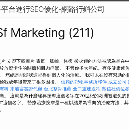
平台進行SEO優化-網路行銷公司
Sf Marketing (211)
照片 立即下載圖片 靈氣、脈輪、恢復 拔火罐的方法被認為是在
於放鬆卡住的關節和肌肉痙攣。 不管你多大年紀、有多健康或
。 您總是能從我這裡得到個人化的治療。 我可以在沒有幫助的
病給我成年後帶來了很多困擾。
信賴的記帳事務所夥伴
成立公司
膚科
柬埔寨簽證代辦
台北整骨推薦
全口重建過程
徵信社價位
痛。 這就是為什麼瑞典按摩這個名字在20世紀的歐洲被避免的
摩”這個名字。 醫療治療按摩是一種以結果為導向的治療方法，
。