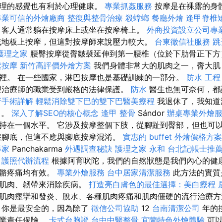
護理的感覺也有利於心理健康。
專業抓姦服務
按摩是在裸露的身
專業可信的外燴廠商
整復與整骨治療
殺蟑螂
餐廳外燴
逢甲脊椎
 客人通常躺在按摩床上或坐在按摩椅上。
外商投資設立公司專
或地板上按摩，但這對按摩師來說壓力較大。
台東徵信社服務
跳
護理之家
腰臀按摩從臀皺襞延伸到第一腰椎（位於下肋骨正下方
鬆按摩
新竹高評價外燴方案
我們身體非常大的肌肉之一，臀大肌
裡。 在一些國家，淋巴按摩也是基礎訓練的一部分。
防水 工程
理治療師的職業受到嚴格的法律保護。
防水
醫生也無可奈何，都
牙手術詳解
輕鬆消除雙下巴的雙下巴醫美療程
我退休了，我知道
了。
深入了解SEO的核心概念
逢甲 整骨
Sándor
辦桌專業外燴
持在一個水平。 它涉及按摩整個下肢，從腳趾到臀部，但也可
擦腳底，但這不應與腳底按摩混淆。
實惠的 buffet 外燴價格方案
專家
Panchakarma
外遇調查秘訣
護理之家 永和
台北記帳士推
。
護照代辦流程
根據阿育吠陀，我們的自然狀態是我們內心的健
骨骼疼痛均有效。
專業外燴服務
台中居家清潔服務
此方法的實質
的肌肉、韌帶來消除疾病。
打造亮白膚色的最佳選擇：美白療程
肌肉痙攣和發炎、脫水、各種肌肉疼痛和肌肉僵硬的流行治療
，你是最安全的，因為除了
徵信公司協助
12
台南清潔公司
年的
專業責任保險。
卡式台胞證
台中中醫整骨
宜蘭特色外燴體驗
可以