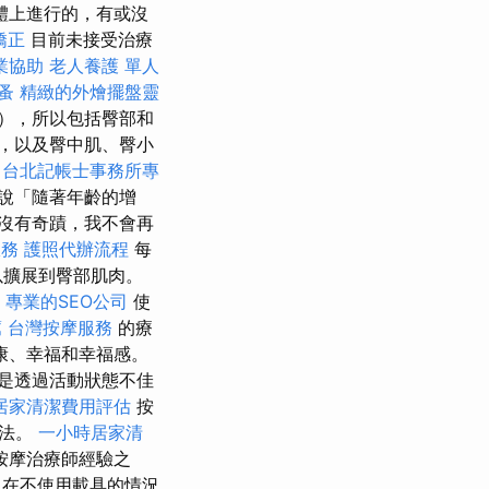
體上進行的，有或沒
矯正
目前未接受治療
業協助
老人養護 單人
蚤
精緻的外燴擺盤靈
），所以包括臀部和
，以及臀中肌、臀小
台北記帳士事務所專
說「隨著年齡的增
沒有奇蹟，我不會再
服務
護照代辦流程
每
以擴展到臀部肌肉。
專業的SEO公司
使
薦
台灣按摩服務
的療
康、幸福和幸福感。
是透過活動狀態不佳
居家清潔費用評估
按
方法。
一小時居家清
按摩治療師經驗之
在不使用載具的情況