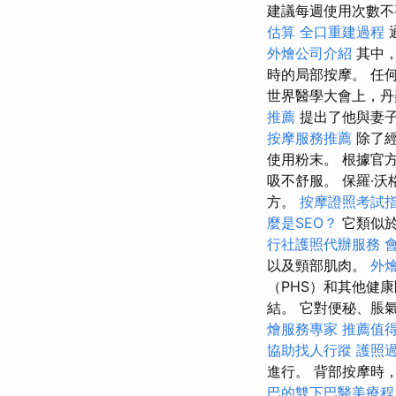
建議每週使用次數不
估算
全口重建過程
外燴公司介紹
其中，
時的局部按摩。 任
世界醫學大會上，
推薦
提出了他與妻
按摩服務推薦
除了
使用粉末。 根據官
吸不舒服。 保羅·
方。
按摩證照考試
麼是SEO？
它類似
行社護照代辦服務
以及頸部肌肉。
外
（PHS）和其他健
結。 它對便秘、脹
燴服務專家
推薦值
協助找人行蹤
護照
進行。 背部按摩時
巴的雙下巴醫美療程