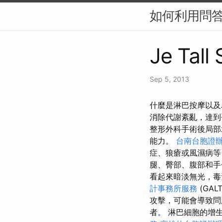
如何利用問答
Je Tall
Sep 5, 2013
什麼是淋巴按摩以及
消除代謝紊亂，達
整形外科手術後局部
能力。
台南台胞證
症、狼瘡或風濕病等
腿、臀部、腹部和
看起來暗淡無光，
計事務所服務
(GAL
攻擊，可能會導致
者。 淋巴細胞的增