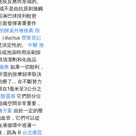
免疫反應而形成的。
成不是由抗原刺激觸
區淋巴球排列較密
方面發揮著重要作
的辦桌外燴推薦
指
（ductus
營業登記
是決定性的。
中醫 推
浴或泡澡時用浴刷按
用清潔劑和化妝品
摩服務
如果一切順利，
所需的按摩頻率取決
療了… 在不斷努力
在1毫米至3公分之
擺盤靈感
它們部分位
組織空間非常重要，
燴方案
由於一定的壓
的血管，它們可以從
血液循環中巡邏一
，因為 B
台北優質