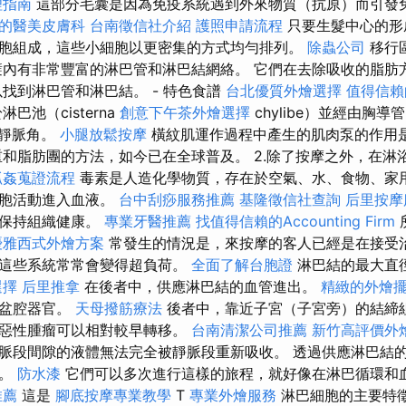
理指南
這部分毛囊是因為免疫系統遇到外來物質（抗原）而引發
的醫美皮膚科
台南徵信社介紹
護照申請流程
只要生髮中心的形
胞組成，這些小細胞以更密集的方式均勻排列。
除蟲公司
移行
襞內有非常豐富的淋巴管和淋巴結網絡。 它們在去除吸收的脂肪
以找到淋巴管和淋巴結。 - 特色食譜
台北優質外燴選擇
值得信賴
巴池（cisterna
創意下午茶外燴選擇
chylibe）並經由胸導管
往左靜脈角。
小腿放鬆按摩
橫紋肌運作過程中產生的肌肉泵的作用
和脂肪團的方法，如今已在全球普及。 2.除了按摩之外，在淋
抓姦蒐證流程
毒素是人造化學物質，存在於空氣、水、食物、家
細胞活動進入血液。
台中刮痧服務推薦
基隆徵信社查詢
后里按
以保持組織健康。
專業牙醫推薦
找值得信賴的Accounting Firm
優雅西式外燴方案
常發生的情況是，來按摩的客人已經是在接受治
，這些系統常常會變得超負荷。
全面了解台胞證
淋巴結的最大直徑
選擇
后里推拿
在後者中，供應淋巴結的血管進出。
精緻的外燴
骨盆腔器官。
天母撥筋療法
後者中，靠近子宮（子宮旁）的結締
的惡性腫瘤可以相對較早轉移。
台南清潔公司推薦
新竹高評價外
脈段間隙的液體無法完全被靜脈段重新吸收。 透過供應淋巴結
結。
防水漆
它們可以多次進行這樣的旅程，就好像在淋巴循環和
推薦
這是
腳底按摩專業教學
T
專業外燴服務
淋巴細胞的主要特徵