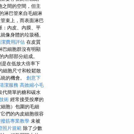
胞之間的空間，但主
的淋巴管來自毛細淋
血管束上，而表面淋巴
脈：內皮、內膜、平
就像身體的垃圾桶。
清潔費用評估
在皮質
淋巴細胞群沒有明顯
的內部部分組成。
別是在低放大倍率下
的細胞尺寸和較鬆散
系統的機會。
創意下
清潔服務
高效縮小毛
取代簡單的糖和碳水
技術
經常接受按摩的
皮細胞）包圍的毛細
它們的內皮細胞很容
體撥筋專業教學
未被
證照片規範
除了少數