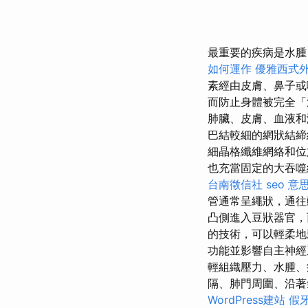
最重要的疾病是水腫
如何運作
優雅西式
素經由皮膚、鼻子或
而防止身體被完全
肺臟、皮膚、血液和
巴結較細的網狀結締
細晶格纖維網絡和位
也充當固定的大吞噬
台南徵信社
seo 意
管通常呈繩狀，通往
凸側進入豆狀器官，
的技術，可以輕柔地
功能並影響自主神
輕組織壓力、水腫
隔、肺門周圍、沿著
WordPress建站
假