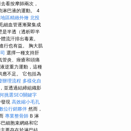
週去看按摩師兩次，
淋巴液的運動。 4
蘭地區精緻外燴
北投
毛細血管逐漸聚集成
壁是半透（透析即半
身體流汗排出毒素。
進行也有益。 胸大肌
公司
選擇一種支持肝
氣管炎、痤瘡和頭痛
液逆重力運動，這種
應不足。 它包括為
發辦理流程
多樣化自
，並透過結締組織影
何挑選SEO關鍵字
中發現
高效縮小毛孔
數位行銷夥伴
然而，
而
專業整骨師
B 淋
淋巴細胞束網絡和它
胞主要存在於淋巴結