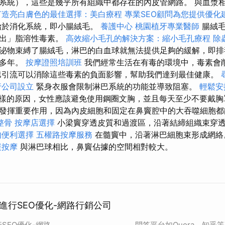
系統），這些是幾乎所有組織中都存在的內皮管網路。 與血漿
打造亮白膚色的最佳選擇：美白療程
專業SEO顧問為您提供優化
始於消化系統，即小腸絨毛。
養護中心
桃園植牙專業醫師
腸絨毛
拉出」脂溶性毒素。
高效縮小毛孔的解決方案：縮小毛孔療程
除
泌物束縛了腸絨毛，淋巴的白血球就無法提供足夠的緩解，即排
滯多年。
按摩證照培訓班
我們經常生活在有毒的環境中，毒素會
引流可以消除這些毒素的負面影響，幫助我們達到最佳健康。
行公司設立
緊身衣服會限制淋巴系統的功能並導致阻塞。
輕鬆安
樣的原因，女性應該避免使用鋼圈文胸，並且每天至少不要戴胸罩
發揮重要作用，因為內皮細胞和固定在鼻竇腔中的大吞噬細胞都
整骨
按摩店選擇
小梁竇穿透皮質和過渡區，沿著結締組織束穿
的便利選擇
五權路按摩服務
在髓竇中，沿著淋巴細胞束形成網
緩按摩
與淋巴球相比，鼻竇佔據的空間相對較大。
進行SEO優化-網路行銷公司
SEO優化-網路
問答平台如Quora、知乎