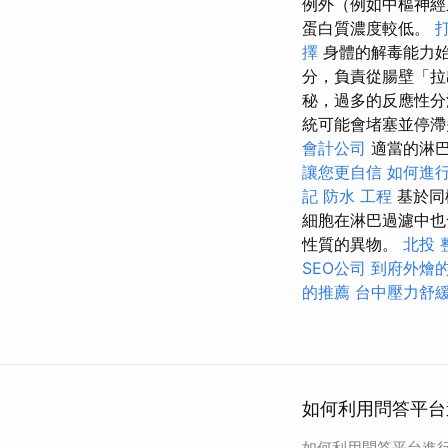
例外（例如中樞神經
蛋白質濃度較低。
擇
身體的解毒能力
分，負責從腸壁「
秘，過多的反應性分
統可能會堵塞並停
會計公司
適當的淋巴
讓您更自信
如何進
記
防水 工程
基於同
細胞在淋巴過濾中也
性質的異物。
北投 
SEO公司
到府外燴
的推薦
台中壓力舒
如何利用問答平台
如何利用問答平台進行