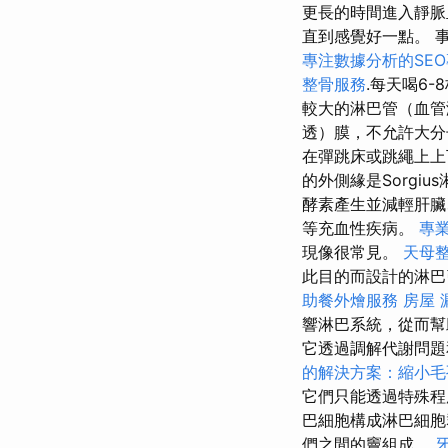
更長的時間進入靜脈
直到感覺好一點。 
專注數據分析的SE
整骨服務
.每天喝6
較大的淋巴管（血管
透）膜，不允許大分
在彈跳床或跳繩上上
的外側緣是Sorgi
酵素產生並減輕肝
等充血性疾病。
專
現像很常見。
天母
此目的而設計的淋
助餐外燴服務
房屋 
響淋巴系統，從而
它透過調解代謝問題
的解決方案：縮小毛
它們只能透過特殊
巴細胞構成淋巴細胞
們之間的竇組成。