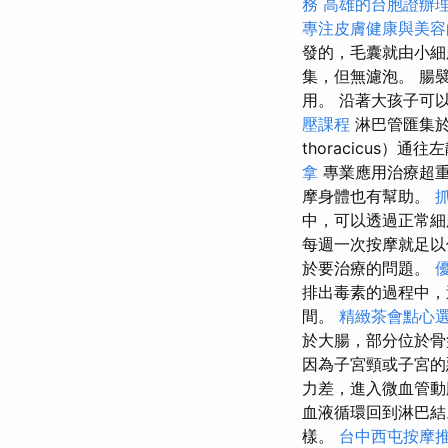
務
高雄的台胞證辦
專注皮膚健康與美容
發的，毛囊就由小細
集，但無濾泡。 腸
用。 沿著大孩子可
壓課程
淋巴管匯集於淋
thoracicus）通
拿
專業應用治療超重
摩身體也有幫助。
中，可以透過正常
每週一次按摩就足
於要治療的問題。
排出毒素的過程中
間。
精緻茶會點心
於大腸，部分位於
因為子宮頸或子宮
力差，進入微血管動
血液循環回到淋巴
樣。
台中西屯按摩