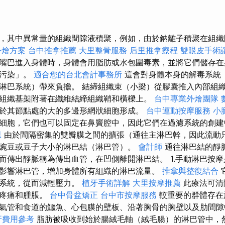
，其中異常量的組織間隙液積聚，例如，由於鈉離子積聚在組
外燴方案
台中推拿推薦
大里整骨服務
后里推拿療程
雙眼皮手術
嘴巴進入身體時，身體會用脂肪或水包圍毒素，並將它們儲存在
「污染」。
適合您的台北會計事務所
這會對身體本身的解毒系統
淋巴系統）帶來負擔。 結締組織束（小梁）從膠囊推入內部組
組織基架附著在纖維結締組織鞘和橫樑上。
台中專業外燴團隊
於其節點處的大的多邊形網狀細胞形成。
台中運動按摩服務
小
細胞，它們也可以固定在鼻竇腔中，因此它們在過濾系統的創建
思
由於間隔密集的雙瓣膜之間的擴張（通往主淋巴幹，因此流動
豌豆或豆子大小的淋巴結（淋巴管）。
會計師
通往淋巴結的靜
而傳出靜脈稱為傳出血管，在凹側離開淋巴結。 1.手動淋巴按
影響淋巴管，增加身體所有組織的淋巴流量。
推拿與整復結合
經系統，從而減輕壓力。
植牙手術詳解
大里按摩推薦
此療法可清
、疼痛和腫脹。
台中骨盆矯正
台中市按摩服務
較重要的群體存在
氣管和食道的鱷魚、心包膜的壁板、沿著胸骨的胸壁以及肋間
牙費用參考
脂肪被吸收到始於腸絨毛軸（絨毛腸）的淋巴管中，