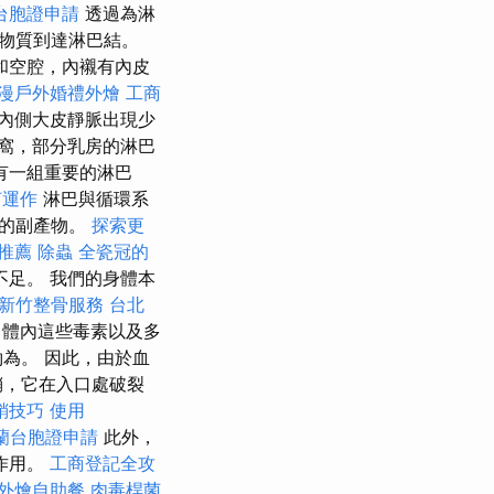
台胞證申請
透過為淋
物質到達淋巴結。
和空腔，內襯有內皮
漫戶外婚禮外燴
工商
內側大皮靜脈出現少
窩，部分乳房的淋巴
有一組重要的淋巴
何運作
淋巴與循環系
謝的副產物。
探索更
推薦
除蟲
全瓷冠的
足。 我們的身體本
新竹整骨服務
台北
體內這些毒素以及多
為。 因此，由於血
鞘，它在入口處破裂
銷技巧
使用
蘭台胞證申請
此外，
作用。
工商登記全攻
外燴自助餐
肉毒桿菌