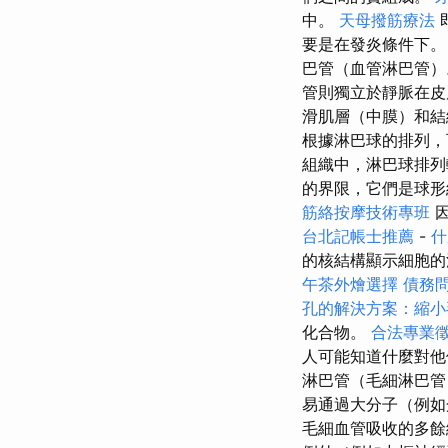
中。
天母撥筋療法
要是在發炎條件下。
巴管（血管淋巴管
管則獨立於靜脈在
滑肌層（中膜）和
根據淋巴球的排列，
組織中，淋巴球排列
的界限，它們是球形
筋絡按摩技術專班
台北記帳士推薦
-
什
的核結構顯示細胞的
午茶外燴選擇
債務
孔的解決方案：縮小
化合物。
合法專業
人可能知道什麼對他
淋巴管（毛細淋巴
易通過大分子（例
毛細血管吸收的多