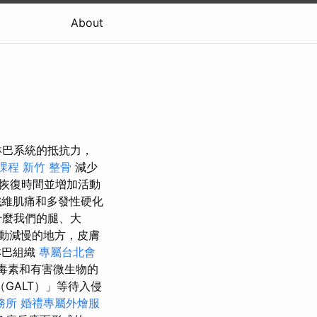
About
淋巴系統的抵抗力，
課程
新竹 整骨
減少
恢復時間並增加活動
維肌痛和多發性硬化
什麼我們的腿、大
動減慢的地方，皮膚
淋巴組織
專屬台北會
毒素和有害微生物的
GALT）」等待入侵
務所
婚禮專屬外燴服