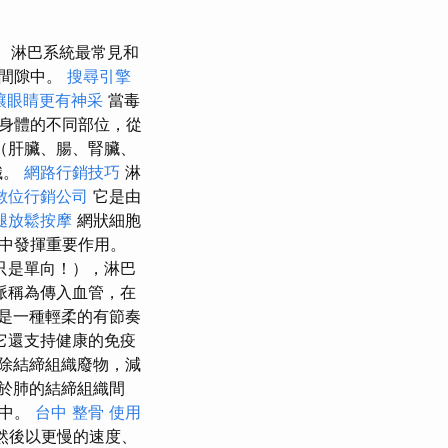
淋巴系統最常見和
織間隙中。
搜尋引擎
讓眼睛更有神采
當毒
身體的不同部位，從
（肝臟、腸、腎臟、
織。
網路行銷技巧
淋
數位行銷公司
它是由
腿放鬆按摩
網狀細胞
中發揮重要作用。
只是單向！），淋巴
脈稱為傳入血管，在
摩是一種輕柔的有節奏
它還支持健康的免疫
除結締組織廢物，減
於肺的結締組織間
隙中。
台中 整骨
使用
然後以更慢的速度、