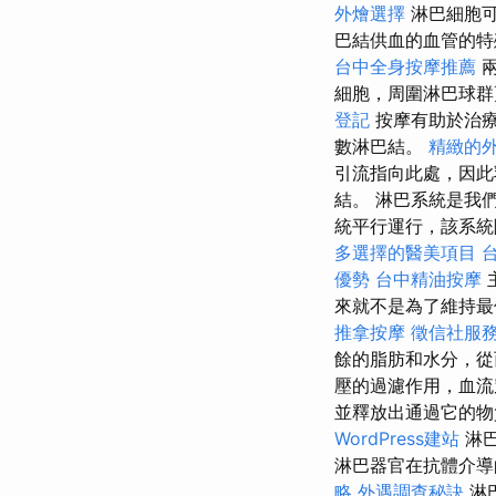
外燴選擇
淋巴細胞可
巴結供血的血管的特
台中全身按摩推薦
細胞，周圍淋巴球群
登記
按摩有助於治
數淋巴結。
精緻的
引流指向此處，因
結。 淋巴系統是我
統平行運行，該系統
多選擇的醫美項目
優勢
台中精油按摩
來就不是為了維持最
推拿按摩
徵信社服
餘的脂肪和水分，從
壓的過濾作用，血流
並釋放出通過它的物
WordPress建站
淋巴
淋巴器官在抗體介導
略
外遇調查秘訣
淋