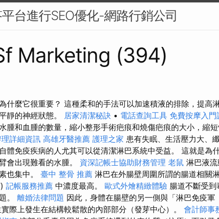
平台進行SEO優化-網路行銷公司
 Sf Marketing (394)
為什麼它很重要？ 這種柔和的手法可以加速積液的排除，提高
到平靜的神經狀態。
居家清潔秘訣
•
電話查詢工具
免費按摩入門
水腫和血腫的數量，縮小整形手術疤痕和燒傷疤痕的大小，縮短
辦理詳細資訊
高雄牙醫推薦
護理之家
患有失眠、生活壓力大、纖
自體免疫疾病的人尤其可以從清潔淋巴系統中受益。 這就是為
手臂會出現難看的水腫。
資深記帳士協助財務管理
老鼠
淋巴液流
毒素也集中。
臺中 整骨 推薦
淋巴在外腸壁周圍所謂的腸道相關
T)
記帳服務推薦
中濃度最高。
歐式外燴精緻體驗
腸道不斷受到
問題。
離婚法律問題
因此，身體在腸壁的另一側與「淋巴免疫軍（
生實際上發生在結構較鬆散的內部部分（發芽中心）。
會計師事