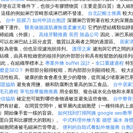
即使在正常條件下，也很少有膠體物質（主要是蛋白質）進入細
 這樣的例如淋巴管畸形或淋巴網不發達。
台北記帳士推薦
較大
）。
台中 筋膜刀
如何申請台胞證
深層淋巴管附著在較大的深層
皮膚下運作。
醫美做臉讓肌膚恢復柔嫩光彩
它們的壁結構類似靜
結締組織（外膜）。
高雄牙醫推薦
長照
除蟲公司
因此，淋巴系統
可以在淋巴結上區分皮質、髓質以及兩者之間的過渡區。
居家
較為密集，但也呈現濾泡狀排列。
護理之家
濾泡與它們之間的
結構，由具有較緻密的核排列的外部部分和具有較鬆散的核排列
因此，在組織學標本上
專業外燴 buffet 設計
-
全口重建過程
特
麼是SEO？
外部部分顯得較暗，而內部部分則顯得較亮。 較大
活性較高。 健康的飲食會產生更少的廢物，從而減少堵塞淋巴
問題協助
避免食用鹽、糖和防腐劑含量高的加工食品。
台中居家
毛孔療程
草屯按摩服務推薦
用全穀類、複合碳水化合物和水果
徵信協助
確定您可能對哪些食物過敏並避免這些食物。
台中整骨
們有好處。 在間質空間中，被單層內皮細胞壁（一種特殊的上
管）開始像手套一樣的盲袋。
如何找到打掃阿姨
google seo教學
如蛋白質和比膠體大的顆粒）。
中式料理外燴方案
牆壁 漏水
身
餘細胞間液被毛細淋巴管帶走。
便利的自助式餐點外燴服務
台胞