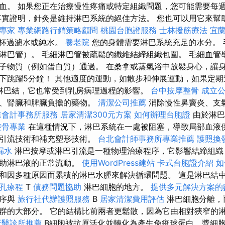
血。 如果您正在治療慢性疼痛或特定組織問題，您可能需要每
事實證明，針灸是維持淋巴系統的絕佳方法。 您也可以用它來幫助
O專家
專業網路行銷策略顧問
桃園台胞證服務
士林撥筋療法
宜
-8杯過濾水或純水。
養老院
您的身體需要淋巴系統充足的水分。 
淋巴管）。 毛細淋巴管被疏鬆的纖維結締組織包圍。 毛細血管
子物質（例如蛋白質）通過。 在桑拿或蒸氣浴中放鬆身心，讓
下跳躍5分鐘！ 其他適度的運動，如散步和伸展運動，如果定期
us淋巴結，它也常受到乳房病理過程的影響。
台中按摩整骨
成立
臟、腎臟和脾臟負擔的藥物。
清潔公司推薦
消除慢性鼻竇炎、支
業會計事務所服務
居家清潔300元方案
如何辦理台胞證
由於淋巴
整骨專業
在這種情況下，淋巴系統在一處被阻塞，導致局部血液供
巴引流技術和補充塑形技術。
台北會計師事務所專業推薦
護照換
漏水
淋巴按摩或淋巴引流是一種物理治療程序，它影響結締組織
幫助淋巴液的正常流動。
使用WordPress建站
卡式台胞證介紹
如
和因多種原因而累積的淋巴水腫來解決循環問題。 這是淋巴結
孔療程
T
債務問題協助
淋巴細胞的地方。
提供多元解決方案的
程序與
旅行社代辦護照服務
B
居家清潔費用評估
淋巴細胞分離，
群的大部分。 它的結構比前兩者更鬆散，因為它由相對狹窄的
牙醫診所推薦
B細胞被抗原活化並轉化為產生免疫球蛋白，漿細