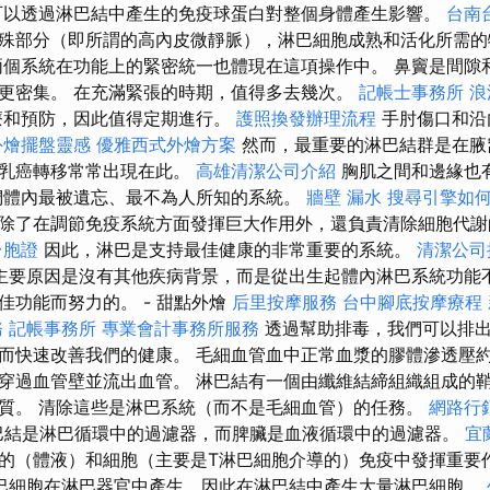
以透過淋巴結中產生的免疫球蛋白對整個身體產生影響。
台南
殊部分（即所謂的高內皮微靜脈），淋巴細胞成熟和活化所需的
兩個系統在功能上的緊密統一也體現在這項操作中。 鼻竇是間隙
更密集。 在充滿緊張的時期，值得多去幾次。
記帳士事務所
浪
療和預防，因此值得定期進行。
護照換發辦理流程
手肘傷口和沿
外燴擺盤靈感
優雅西式外燴方案
然而，最重要的淋巴結群是在腋
此乳癌轉移常常出現在此。
高雄清潔公司介紹
胸肌之間和邊緣也
們體內最被遺忘、最不為人所知的系統。
牆壁 漏水
搜尋引擎如
除了在調節免疫系統方面發揮巨大作用外，還負責清除細胞代
台胞證
因此，淋巴是支持最佳健康的非常重要的系統。
清潔公司
主要原因是沒有其他疾病背景，而是從出生起體內淋巴系統功能不
佳功能而努力的。 - 甜點外燴
后里按摩服務
台中腳底按摩療程
務
記帳事務所
專業會計事務所服務
透過幫助排毒，我們可以排出
而快速改善我們的健康。 毛細血管血中正常血漿的膠體滲透壓約
穿過血管壁並流出血管。 淋巴結有一個由纖維結締組織組成的
質。 清除這些是淋巴系統（而不是毛細血管）的任務。
網路行
結是淋巴循環中的過濾器，而脾臟是血液循環中的過濾器。
宜
的（體液）和細胞（主要是T淋巴細胞介導的）免疫中發揮重要
巴細胞在淋巴器官中產生，因此在淋巴結中產生大量淋巴細胞。