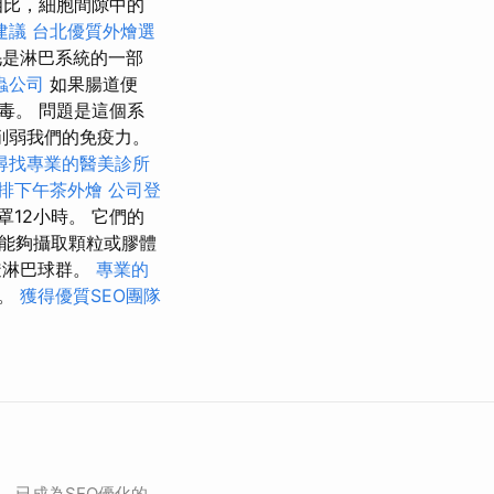
相比，細胞間隙中的
建議
台北優質外燴選
是淋巴系統的一部
蟲公司
如果腸道便
毒。 問題是這個系
削弱我們的免疫力。
尋找專業的醫美診所
排下午茶外燴
公司登
12小時。 它們的
能夠攝取顆粒或膠體
透淋巴球群。
專業的
絡。
獲得優質SEO團隊
等，已成為SEO優化的